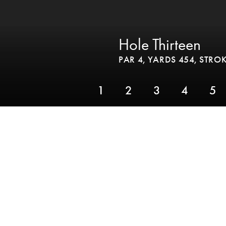
Hole Thirteen
PAR 4,
YARDS 454,
STROK
1
2
3
4
5