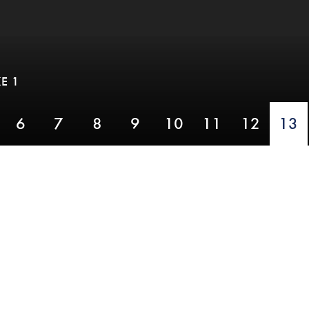
E 1
6
7
8
9
10
11
12
13
PAR 4,
YARDS 454,
STROKE 1